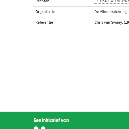
Rechten
CC BY-NC 4.0 NL ("
Organisatie
De Vlinderstichting
Referentie
Chris van Swaay. (19