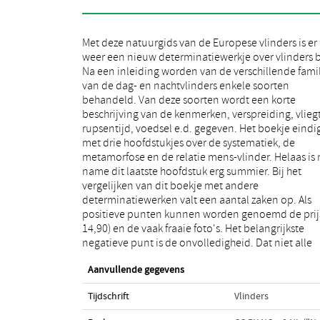
Met deze natuurgids van de Europese vlinders is er
soorten in zo'n klein boekje behandeld kunnen
weer een nieuw determinatiewerkje over vlinders b
worden is duidelijk. Doordat dit boekje zich prim
Na een inleiding worden van de verschillende famil
richt op de vlinderfauna van West-Duitsland, wordt
van de dag- en nachtvlinders enkele soorten
helaas een reeks Nederlandse soorten niet behandeld,
behandeld. Van deze soorten wordt een korte
terwijl een deel van de soorten die wel behandeld
beschrijving van de kenmerken, verspreiding, vliegt
worden niet in de Benelux of omgeving voork
rupsentijd, voedsel e.d. gegeven. Het boekje eindi
Daardoor verliest het als determinatiewerk 
met drie hoofdstukjes over de systematiek, de
Nederland veel waarde. Als naslagwerk is het door de
metamorfose en de relatie mens-vlinder. Helaas is
meestal summiere tekst ook nauwelijks te gebrui
name dit laatste hoofdstuk erg summier. Bij het
Daar komt nog bij dat van veel soorten slechts één
vergelijken van dit boekje met andere
afbeelding wordt gegeven. Bij de blauwtjes wordt zo
determinatiewerken valt een aantal zaken op. Als
meestal de bovenzijde van een mannetje getoond,
positieve punten kunnen worden genoemd de prijs
maar soms ook een vrouwtje of een onderkant van
14,90) en de vaak fraaie foto's. Het belangrijkste
vleugel. Op deze manier is determinatie vrijwel
negatieve punt is de onvolledigheid. Dat niet alle
Aanvullende gegevens
Tijdschrift
Vlinders