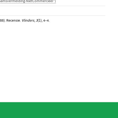
Naamsvermelding-NietCommercieel")
88). Recensie.
Vlinders
,
3
(1), 4–4.