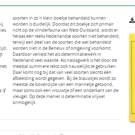
ij.
air
ies
 er
ijd,
omt.
gt
in
 met
ken.
 (ƒ
 de
onmogelijk.