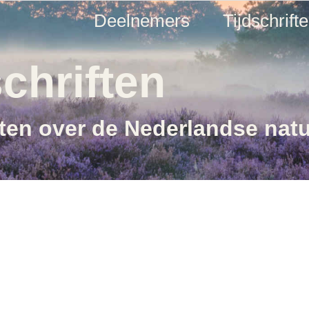
Deelnemers
Tijdschrift
chriften
ften over de Nederlandse nat