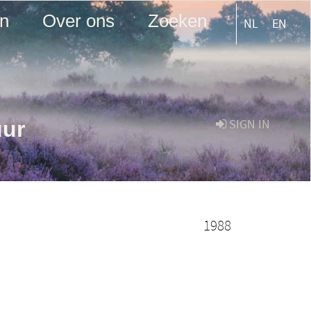
en
Over ons
Zoeken
NL
EN
uur
SIGN IN
1988