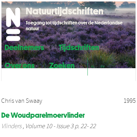
Natuurtijdschriften
Toegang tot tijdschriften over de Nederlandse
natuur
Deelnemers
Tijdschriften
Over ons
Zoeken
NL
EN
Chris van Swaay
1995
De Woudparelmoervlinder
Vlinders
, Volume 10 - Issue 3 p. 22- 22