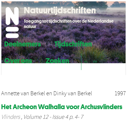
Natuurtijdschriften
Toegang tot tijdschriften over de Nederlandse
natuur
Deelnemers
Tijdschriften
Over ons
Zoeken
NL
EN
Annette van Berkel
en
Dinky van Berkel
1997
Het Archeon Walhalla voor Archusvlinders
Vlinders
, Volume 12 - Issue 4 p. 4- 7