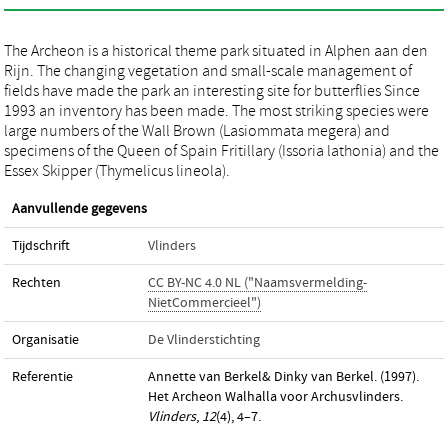
The Archeon is a historical theme park situated in Alphen aan den
Rijn. The changing vegetation and small-scale management of
fields have made the park an interesting site for butterflies Since
1993 an inventory has been made. The most striking species were
large numbers of the Wall Brown (Lasiommata megera) and
specimens of the Queen of Spain Fritillary (Issoria lathonia) and the
Essex Skipper (Thymelicus lineola).
Aanvullende gegevens
Tijdschrift
Vlinders
Rechten
CC BY-NC 4.0 NL ("Naamsvermelding-
NietCommercieel")
Organisatie
De Vlinderstichting
Referentie
Annette van Berkel& Dinky van Berkel. (1997).
Het Archeon Walhalla voor Archusvlinders.
Vlinders
,
12
(4), 4–7.