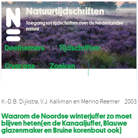
Natuurtijdschriften
Toegang tot tijdschriften over de Nederlandse
natuur
Deelnemers
Tijdschriften
Over ons
Zoeken
NL
EN
K.-D.B. Dijkstra
,
V.J. Kalkman
en
Menno Reemer
2003
Waarom de Noordse winterjuffer zo moet
blijven heten(en de Kanaaljuffer, Blauwe
glazenmaker en Bruine korenbout ook)