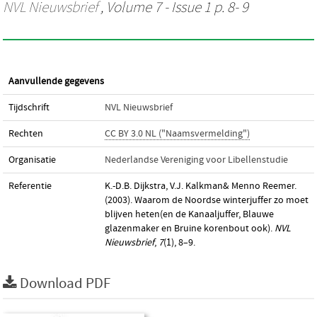
NVL Nieuwsbrief
, Volume 7 - Issue 1 p. 8- 9
Aanvullende gegevens
Tijdschrift
NVL Nieuwsbrief
Rechten
CC BY 3.0 NL ("Naamsvermelding")
Organisatie
Nederlandse Vereniging voor Libellenstudie
Referentie
K.-D.B. Dijkstra, V.J. Kalkman& Menno Reemer.
(2003). Waarom de Noordse winterjuffer zo moet
blijven heten(en de Kanaaljuffer, Blauwe
glazenmaker en Bruine korenbout ook).
NVL
Nieuwsbrief
,
7
(1), 8–9.
Download PDF