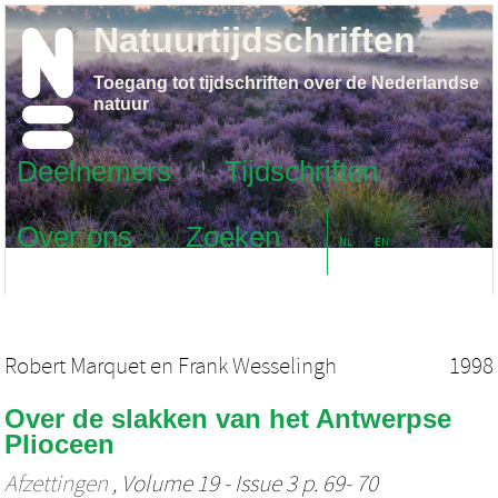
Natuurtijdschriften
Toegang tot tijdschriften over de Nederlandse
natuur
Deelnemers
Tijdschriften
Over ons
Zoeken
NL
EN
Robert Marquet
en
Frank Wesselingh
1998
Over de slakken van het Antwerpse
Plioceen
Afzettingen
, Volume 19 - Issue 3 p. 69- 70