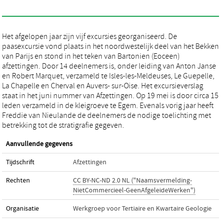
Het afgelopen jaar zijn vijf excursies georganiseerd. De
paasexcursie vond plaats in het noordwestelijk deel van het Bekken
van Parijs en stond in het teken van Bartonien (Eoceen)
afzettingen. Door 14 deelnemers is, onder leiding van Anton Janse
en Robert Marquet, verzameld te Isles-les-Meldeuses, Le Guepelle,
La Chapelle en Cherval en Auvers- sur-Oise. Het excursieverslag
staat in het juni nummer van Afzettingen. Op 19 mei is door circa 15
leden verzameld in de kleigroeve te Egem. Evenals vorig jaar heeft
Freddie van Nieulande de deelnemers de nodige toelichting met
betrekking tot de stratigrafie gegeven.
Aanvullende gegevens
Tijdschrift
Afzettingen
Rechten
CC BY-NC-ND 2.0 NL ("Naamsvermelding-
NietCommercieel-GeenAfgeleideWerken")
Organisatie
Werkgroep voor Tertiaire en Kwartaire Geologie