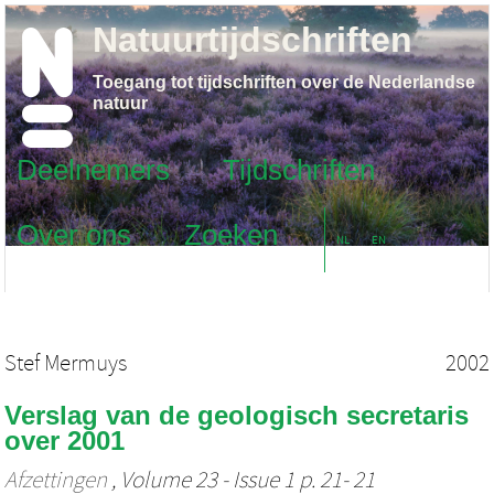
Natuurtijdschriften
Toegang tot tijdschriften over de Nederlandse
natuur
Deelnemers
Tijdschriften
Over ons
Zoeken
NL
EN
Stef Mermuys
2002
Verslag van de geologisch secretaris
over 2001
Afzettingen
, Volume 23 - Issue 1 p. 21- 21