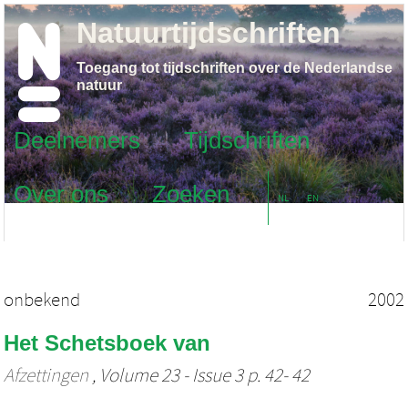
Natuurtijdschriften
Toegang tot tijdschriften over de Nederlandse
natuur
Deelnemers
Tijdschriften
Over ons
Zoeken
NL
EN
onbekend
2002
Het Schetsboek van
Afzettingen
, Volume 23 - Issue 3 p. 42- 42