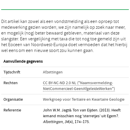
Dit artikel kan zowel als een vondstmelding als een oproep tot
medewerking gezien worden; we zijn namelijk op zoek naar meer,
en mogelijk (nog) beter bewaard gebleven, materiaal van deze
slangster. Een vergelijking met taxa die tot nog toe gemeld zijn uit
het Eoceen van Noordwest-Europa doet vermoeden dat het hierbij
wel eens om een nieuwe soort zou kunnen gaan.
Aanvullende gegevens
Tijdschrift
Afzettingen
Rechten
CC BY-NC-ND 2.0 NL ("Naamsvermelding-
NietCommercieel-GeenAfgeleideWerken")
Organisatie
Werkgroep voor Tertiaire en Kwartaire Geologie
Referentie
John W.M. Jagt& Ton van Eijden. (2013). Heeft
iemand misschien nog ‘sterretjes’ uit Egem?.
Afzettingen
,
34
(4), 174–175.