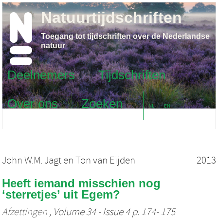
Natuurtijdschriften
Toegang tot tijdschriften over de Nederlandse
natuur
Deelnemers
Tijdschriften
Over ons
Zoeken
NL
EN
John W.M. Jagt
en
Ton van Eijden
2013
Heeft iemand misschien nog
‘sterretjes’ uit Egem?
Afzettingen
, Volume 34 - Issue 4 p. 174- 175