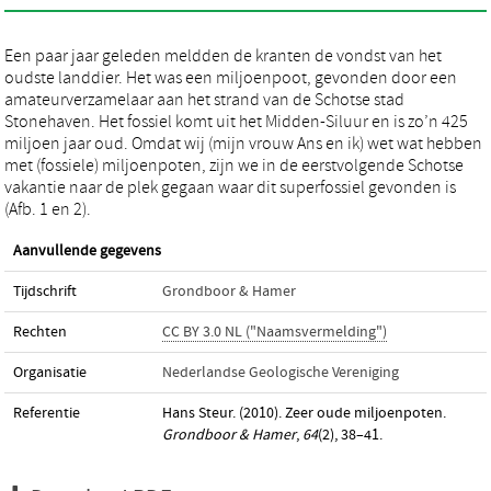
Een paar jaar geleden meldden de kranten de vondst van het
oudste landdier. Het was een miljoenpoot, gevonden door een
amateurverzamelaar aan het strand van de Schotse stad
Stonehaven. Het fossiel komt uit het Midden-Siluur en is zo’n 425
miljoen jaar oud. Omdat wij (mijn vrouw Ans en ik) wet wat hebben
met (fossiele) miljoenpoten, zijn we in de eerstvolgende Schotse
vakantie naar de plek gegaan waar dit superfossiel gevonden is
(Afb. 1 en 2).
Aanvullende gegevens
Tijdschrift
Grondboor & Hamer
Rechten
CC BY 3.0 NL ("Naamsvermelding")
Organisatie
Nederlandse Geologische Vereniging
Referentie
Hans Steur. (2010). Zeer oude miljoenpoten.
Grondboor & Hamer
,
64
(2), 38–41.