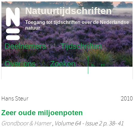
Natuurtijdschriften
Toegang tot tijdschriften over de Nederlandse
natuur
Deelnemers
Tijdschriften
Over ons
Zoeken
NL
EN
Hans Steur
2010
Zeer oude miljoenpoten
Grondboor & Hamer
, Volume 64 - Issue 2 p. 38- 41