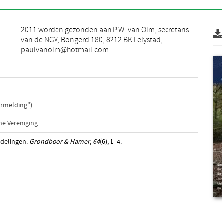
paulvanolm@hotmail.com
ermelding")
e Vereniging
edelingen.
Grondboor & Hamer
,
64
(6), 1–4.