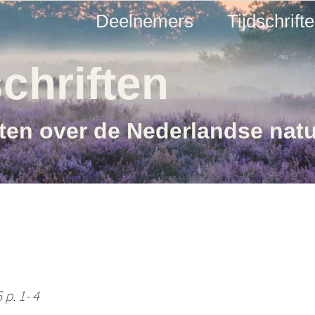
Deelnemers
Tijdschrift
chriften
ften over de Nederlandse nat
 p. 1- 4