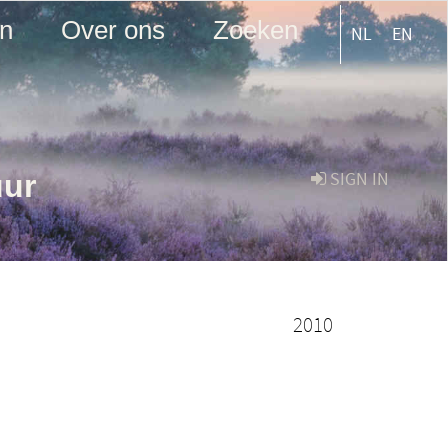
en
Over ons
Zoeken
NL
EN
uur
SIGN IN
2010