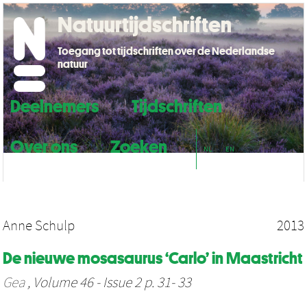
Natuurtijdschriften
Toegang tot tijdschriften over de Nederlandse
natuur
Deelnemers
Tijdschriften
Over ons
Zoeken
NL
EN
Anne Schulp
2013
De nieuwe mosasaurus ‘Carlo’ in Maastricht
Gea
, Volume 46 - Issue 2 p. 31- 33