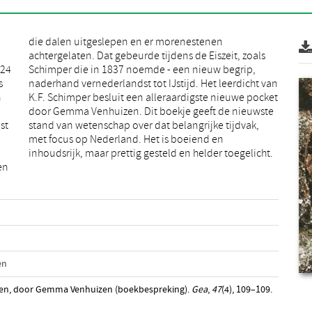
824
ip,
s
n
n
t
st
k,
inhoudsrijk, maar prettig gesteld en helder toegelicht.
en
ijden, door Gemma Venhuizen (boekbespreking).
Gea
,
47
(4), 109–109.