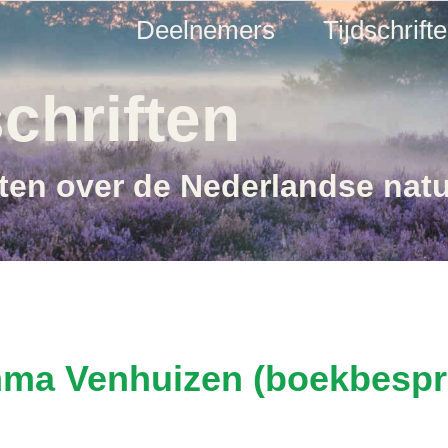
Deelnemers
Tijdschrift
chriften
ften over de Nederlandse nat
mma Venhuizen (boekbespr