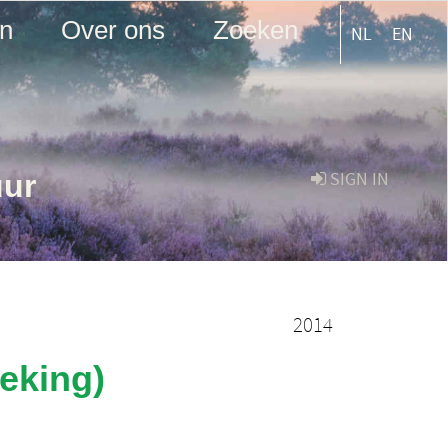
en
Over ons
Zoeken
NL
EN
uur
SIGN IN
2014
eking)