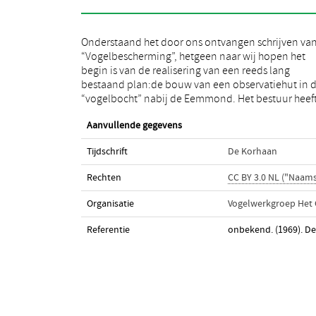
Onderstaand het door ons ontvangen schrijven va
heer D. A. Jonkers belast met de coördinatie van d
“Vogelbescherming”, hetgeen naar wij hopen het
plannen. Ons lid de heer D. Jacobs heeft zich bereid
begin is van de realisering van een reeds lang
verklaard de leiding van een bouwteam op zich te
bestaand plan:de bouw van een observatiehut in 
“vogelbocht” nabij de Eemmond. Het bestuur heef
Aanvullende gegevens
Tijdschrift
De Korhaan
Rechten
CC BY 3.0 NL ("Naam
Organisatie
Vogelwerkgroep Het
Referentie
onbekend. (1969). De