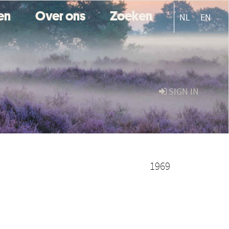
ten
Over ons
Zoeken
NL
EN
SIGN IN
1969