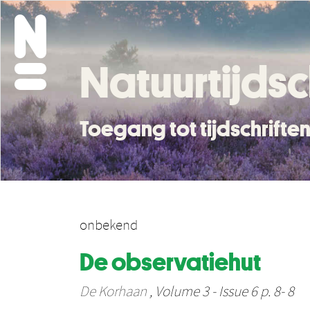
Natuurtijdsc
Toegang tot tijdschrift
onbekend
De observatiehut
De Korhaan
, Volume 3 - Issue 6 p. 8- 8