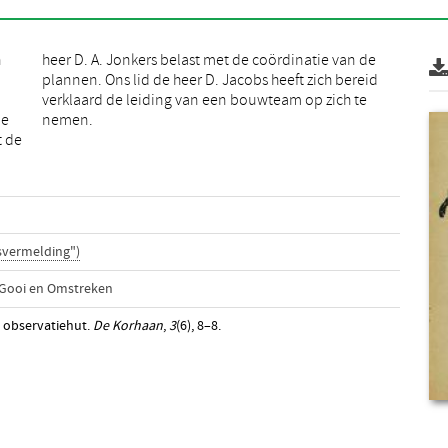
n
e
de
nemen.
t de
svermelding")
 Gooi en Omstreken
 observatiehut.
De Korhaan
,
3
(6), 8–8.