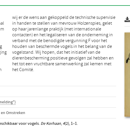
aal
let
sum
le
g
e
ging
n de
n
het Comité.
melding")
i en Omstreken
beschikbaar voor vogels.
De Korhaan
,
4
(2), 1–1.