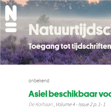
Natuurtijdsc
Toegang tot tijdschrift
onbekend
Asiel beschikbaar vo
De Korhaan
, Volume 4 - Issue 2 p. 1- 1