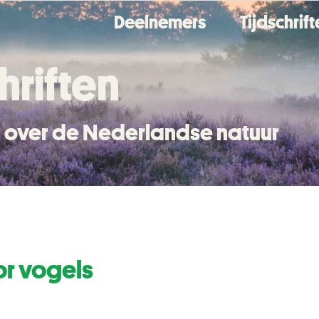
Deelnemers
Tijdschrif
hriften
en over de Nederlandse natuur
or vogels