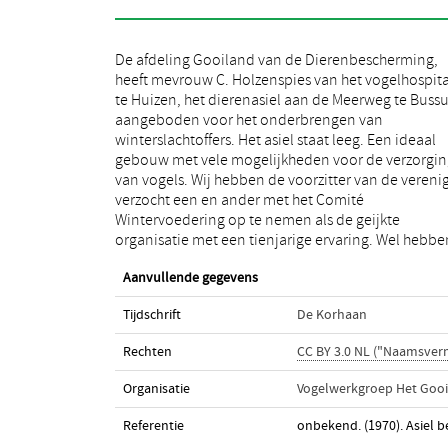
De afdeling Gooiland van de Dierenbescherming,
wij er de wens aan gekoppeld de technische supervisie
heeft mevrouw C. Holzenspies van het vogelhospit
in handen te stellen van mevrouw Holzenspies, ge
te Huizen, het dierenasiel aan de Meerweg te Bus
op haar jarenlange praktijk (met internationa
aangeboden voor het onderbrengen van
contacten) en het legaliseren van de onderneming in
winterslachtoffers. Het asiel staat leeg. Een ideaal
verband met de benodigde vergunning F voor het
gebouw met vele mogelijkheden voor de verzorgin
houden van beschermde vogels in het belang van d
van vogels. Wij hebben de voorzitter van de vereni
vogelstand. Wij hopen, dat het initiatief va
verzocht een en ander met het Comité
dierenbescherming positieve gevolgen zal hebben en
Wintervoedering op te nemen als de geijkte
het tot een vruchtbare samenwerking zal kemen met
organisatie met een tienjarige ervaring. Wel hebbe
Aanvullende gegevens
Tijdschrift
De Korhaan
Rechten
CC BY 3.0 NL ("Naamsver
Organisatie
Vogelwerkgroep Het Goo
Referentie
onbekend. (1970). Asiel 