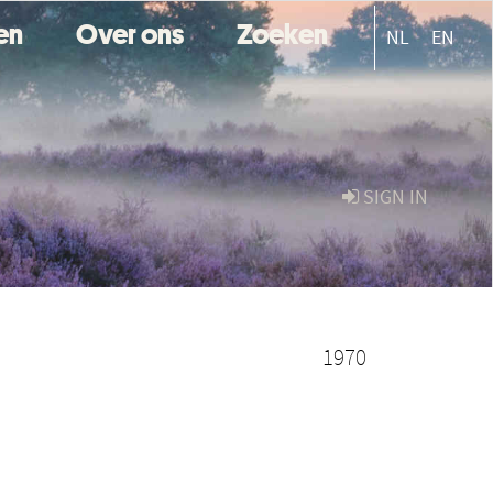
ten
Over ons
Zoeken
NL
EN
SIGN IN
1970