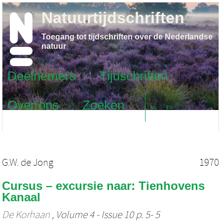
Natuurtijdschriften
Toegang tot tijdschriften over de Nederlandse
natuur
Deelnemers
Tijdschriften
Over ons
Zoeken
NL
EN
G.W. de Jong
1970
Cursus – excursie naar: Tienhovens
Kanaal
De Korhaan
, Volume 4 - Issue 10 p. 5- 5