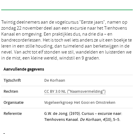
Twintig deelnemers aan de vogelcursus "Eerste jaars", namen op
zondag 22 november deel aan een excursie naar het Tienhovens
Kanaal en omgeving. Een praktijkles dus, na drie dia – en
bandrecorderlessen. Het is toch wel iets anders ze uit een boekje te
leren in een stille houding, dan tuimelend aan berketwijgen in de
nevel. Van acht tot elf stonden we stil, wandelden en luisterden we
in de mist, een kleine wereld, windstil en 9 graden.
Aanvullende gegevens
Tijdschrift
De Korhaan
Rechten
CC BY 3.0 NL ("Naamsvermelding")
Organisatie
Vogelwerkgroep Het Gooi en Omstreken
Referentie
G.W. de Jong. (1970). Cursus – excursie naar:
Tienhovens Kanaal.
De Korhaan
,
4
(10), 5–5.