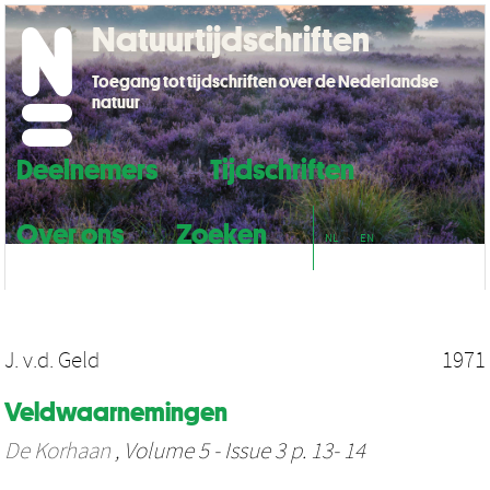
Natuurtijdschriften
Toegang tot tijdschriften over de Nederlandse
natuur
Deelnemers
Tijdschriften
Over ons
Zoeken
NL
EN
J. v.d. Geld
1971
Veldwaarnemingen
De Korhaan
, Volume 5 - Issue 3 p. 13- 14