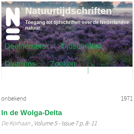
Natuurtijdschriften
Toegang tot tijdschriften over de Nederlandse
natuur
Deelnemers
Tijdschriften
Over ons
Zoeken
NL
EN
onbekend
1971
In de Wolga-Delta
De Korhaan
, Volume 5 - Issue 7 p. 8- 11