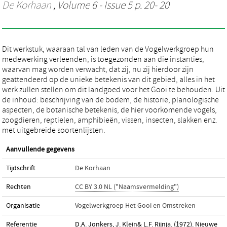
De Korhaan
, Volume 6 - Issue 5 p. 20- 20
Dit werkstuk, waaraan tal van leden van de Vogelwerkgroep hun
medewerking verleenden, is toegezonden aan die instanties,
waarvan mag worden verwacht, dat zij, nu zij hierdoor zijn
geattendeerd op de unieke betekenis van dit gebied, alles in het
werk zullen stellen om dit landgoed voor het Gooi te behouden. Uit
de inhoud: beschrijving van de bodem, de historie, planologische
aspecten, de botanische betekenis, de hier voorkomende vogels,
zoogdieren, reptielen, amphibieën, vissen, insecten, slakken enz.
met uitgebreide soortenlijsten.
Aanvullende gegevens
Tijdschrift
De Korhaan
Rechten
CC BY 3.0 NL ("Naamsvermelding")
Organisatie
Vogelwerkgroep Het Gooi en Omstreken
Referentie
D.A. Jonkers, J. Klein& L.F. Rijnja. (1972). Nieuwe