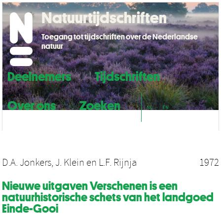
Natuurtijdschriften
Toegang tot tijdschriften over de Nederlandse
natuur
Deelnemers
Tijdschriften
Over ons
Zoeken
NL
EN
D.A. Jonkers
,
J. Klein
en
L.F. Rijnja
1972
Nieuwe uitgaven Verschenen is een
natuurhistorische schets van het landgoed
Einde-Gooi