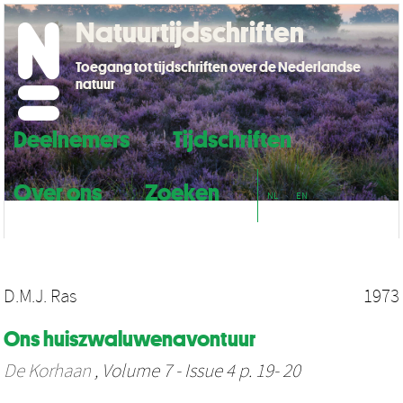
Natuurtijdschriften
Toegang tot tijdschriften over de Nederlandse
natuur
Deelnemers
Tijdschriften
Over ons
Zoeken
NL
EN
D.M.J. Ras
1973
Ons huiszwaluwenavontuur
De Korhaan
, Volume 7 - Issue 4 p. 19- 20