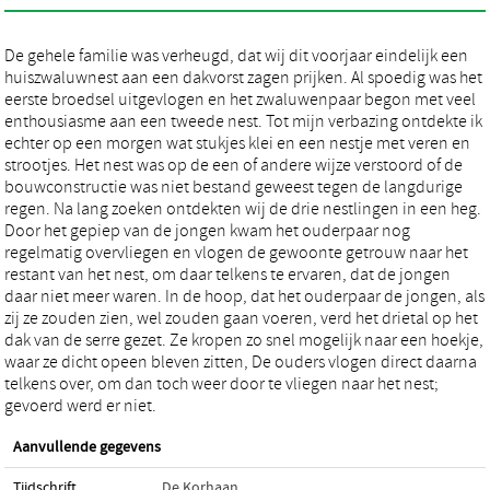
De gehele familie was verheugd, dat wij dit voorjaar eindelijk een
huiszwaluwnest aan een dakvorst zagen prijken. Al spoedig was het
eerste broedsel uitgevlogen en het zwaluwenpaar begon met veel
enthousiasme aan een tweede nest. Tot mijn verbazing ontdekte ik
echter op een morgen wat stukjes klei en een nestje met veren en
strootjes. Het nest was op de een of andere wijze verstoord of de
bouwconstructie was niet bestand geweest tegen de langdurige
regen. Na lang zoeken ontdekten wij de drie nestlingen in een heg.
Door het gepiep van de jongen kwam het ouderpaar nog
regelmatig overvliegen en vlogen de gewoonte getrouw naar het
restant van het nest, om daar telkens te ervaren, dat de jongen
daar niet meer waren. In de hoop, dat het ouderpaar de jongen, als
zij ze zouden zien, wel zouden gaan voeren, verd het drietal op het
dak van de serre gezet. Ze kropen zo snel mogelijk naar een hoekje,
waar ze dicht opeen bleven zitten, De ouders vlogen direct daarna
telkens over, om dan toch weer door te vliegen naar het nest;
gevoerd werd er niet.
Aanvullende gegevens
Tijdschrift
De Korhaan