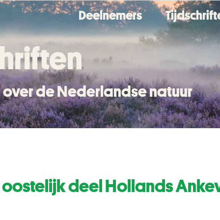
Deelnemers
Tijdschrif
hriften
en over de Nederlandse natuur
g oostelijk deel Hollands Anke