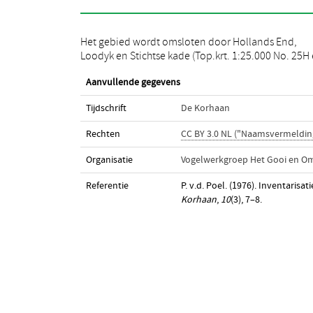
Het gebied wordt omsloten door Hollands End,
Loodyk en Stichtse kade (Top.krt. 1:25.000 No. 25H
Aanvullende gegevens
Tijdschrift
De Korhaan
Rechten
CC BY 3.0 NL ("Naamsvermeldin
Organisatie
Vogelwerkgroep Het Gooi en O
Referentie
P. v.d. Poel. (1976). Inventaris
Korhaan
,
10
(3), 7–8.