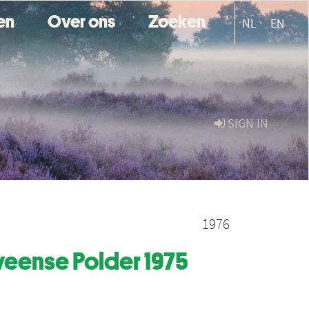
ten
Over ons
Zoeken
NL
EN
SIGN IN
1976
veense Polder 1975