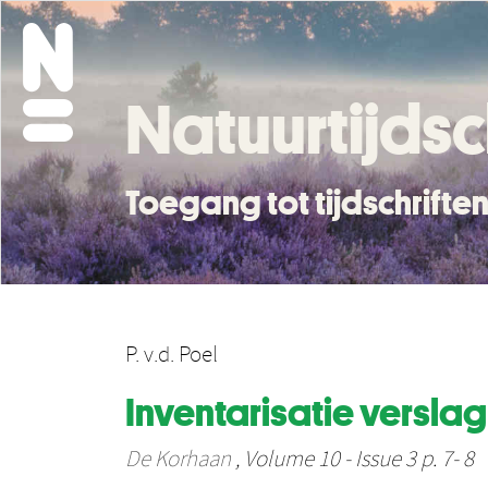
Natuurtijdsc
Toegang tot tijdschrift
P. v.d. Poel
Inventarisatie versla
De Korhaan
, Volume 10 - Issue 3 p. 7- 8