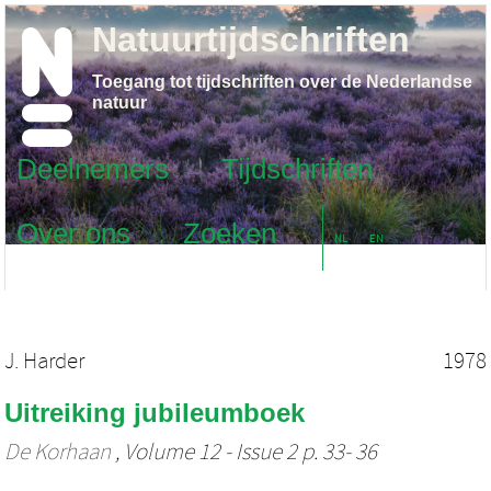
Natuurtijdschriften
Toegang tot tijdschriften over de Nederlandse
natuur
Deelnemers
Tijdschriften
Over ons
Zoeken
NL
EN
J. Harder
1978
Uitreiking jubileumboek
De Korhaan
, Volume 12 - Issue 2 p. 33- 36