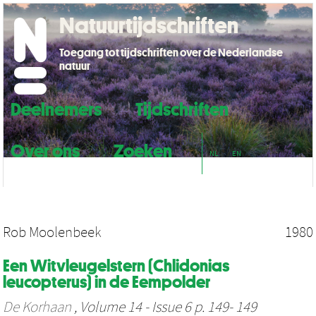
Natuurtijdschriften
Toegang tot tijdschriften over de Nederlandse
natuur
Deelnemers
Tijdschriften
Over ons
Zoeken
NL
EN
Rob Moolenbeek
1980
Een Witvleugelstern (Chlidonias
leucopterus) in de Eempolder
De Korhaan
, Volume 14 - Issue 6 p. 149- 149