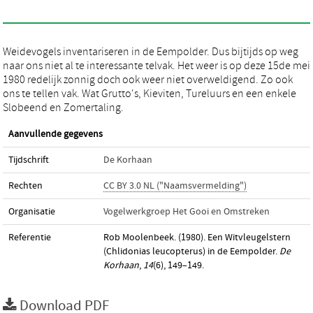
Weidevogels inventariseren in de Eempolder. Dus bijtijds op weg
naar ons niet al te interessante telvak. Het weer is op deze 15de mei
1980 redelijk zonnig doch ook weer niet overweldigend. Zo ook
ons te tellen vak. Wat Grutto's, Kieviten, Tureluurs en een enkele
Slobeend en Zomertaling.
Aanvullende gegevens
Tijdschrift
De Korhaan
Rechten
CC BY 3.0 NL ("Naamsvermelding")
Organisatie
Vogelwerkgroep Het Gooi en Omstreken
Referentie
Rob Moolenbeek. (1980). Een Witvleugelstern
(Chlidonias leucopterus) in de Eempolder.
De
Korhaan
,
14
(6), 149–149.
Download PDF