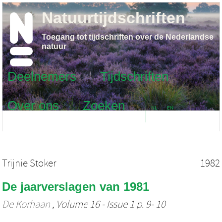
Natuurtijdschriften
Toegang tot tijdschriften over de Nederlandse
natuur
Deelnemers
Tijdschriften
Over ons
Zoeken
NL
EN
Trijnie Stoker
1982
De jaarverslagen van 1981
De Korhaan
, Volume 16 - Issue 1 p. 9- 10