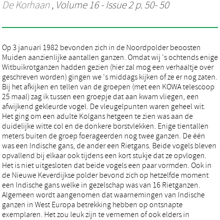
De Korhaan
, Volume 16 - Issue 2 p. 50- 50
Op 3 januari 1982 bevonden zich in de Noordpolder beoosten
Muiden aanzienlijke aantallen ganzen. Omdat wij 's ochtends enige
Witbuikrotganzen hadden gezien (hier zal mog een verhaaltje over
geschreven worden) gingen we 's middags kijken of ze er nog zaten.
Bij het afkijken en tellen van de groepen (met een KOWA telescoop
25 maal) zag ik tussen een groepje dat aan kwam vliegen, een
afwijkend gekleurde vogel. De vleugelpunten waren geheel wit.
Het ging om een adulte Kolgans hetgeen te zien was aan de
duidelijke witte col en de donkere borstvlekken. Enige tientallen
meters buiten de groep foerageerden nog twee ganzen. De één
was een Indische gans, de ander een Rietgans. Beide vogels bleven
opvallend bij elkaar ook tijdens een kort stukje dat ze opvlogen.
Het is niet uitgesloten dat beide vogels een paar vormden. Ook in
de Nieuwe Keverdijkse polder bevond zich op hetzelfde moment
een Indische gans welke in gezelschap was van 16 Rietganzen.
Algemeen wordt aangenomen dat waarnemingen van Indische
ganzen in West Europa betrekking hebben op ontsnapte
exemplaren. Het zou leuk zijn te vernemen of ook elders in