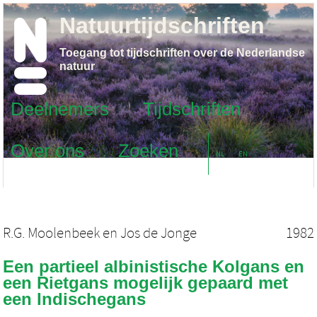
Natuurtijdschriften
Toegang tot tijdschriften over de Nederlandse
natuur
Deelnemers
Tijdschriften
Over ons
Zoeken
NL
EN
R.G. Moolenbeek
en
Jos de Jonge
1982
Een partieel albinistische Kolgans en
een Rietgans mogelijk gepaard met
een Indischegans