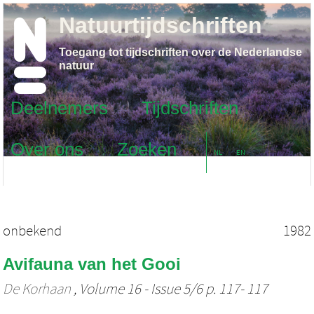
Natuurtijdschriften
Toegang tot tijdschriften over de Nederlandse
natuur
Deelnemers
Tijdschriften
Over ons
Zoeken
NL
EN
onbekend
1982
Avifauna van het Gooi
De Korhaan
, Volume 16 - Issue 5/6 p. 117- 117