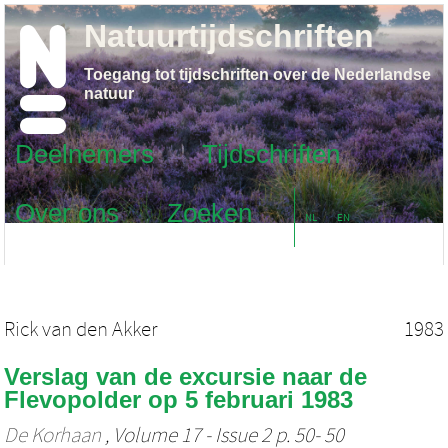
Natuurtijdschriften
Toegang tot tijdschriften over de Nederlandse
natuur
Deelnemers
Tijdschriften
Over ons
Zoeken
NL
EN
Rick van den Akker
1983
Verslag van de excursie naar de
Flevopolder op 5 februari 1983
De Korhaan
, Volume 17 - Issue 2 p. 50- 50