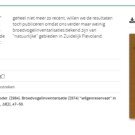
”
n
n
g
4
n
 de
“natuurlijke” gebieden in Zuidelijk Flevoland.
t
g")
mstreken
er. (1984). Broedvogelinventarisatie (1974) “wilgenreservaat” in
,
18
(2), 47–50.