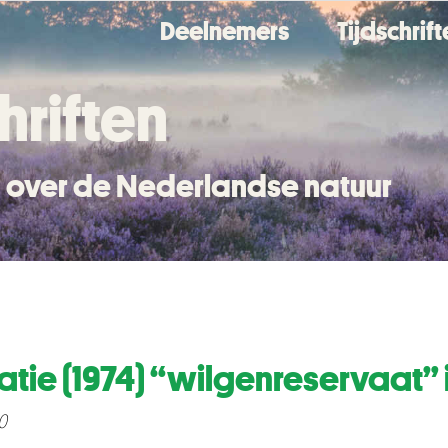
Deelnemers
Tijdschrif
hriften
en over de Nederlandse natuur
tie (1974) “wilgenreservaat” i
0