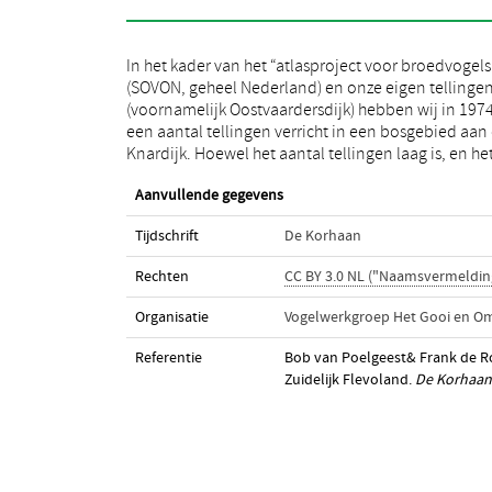
In het kader van het “atlasproject voor broedvogels
geheel niet meer zo recent, willen we de resultate
(SOVON, geheel Nederland) en onze eigen tellinge
toch publiceren omdat ons verder maar weini
(voornamelijk Oostvaardersdijk) hebben wij in 197
broedvogelinventarisaties bekend zijn va
een aantal tellingen verricht in een bosgebied aan
Knardijk. Hoewel het aantal tellingen laag is, en he
Aanvullende gegevens
Tijdschrift
De Korhaan
Rechten
CC BY 3.0 NL ("Naamsvermeldin
Organisatie
Vogelwerkgroep Het Gooi en O
Referentie
Bob van Poelgeest& Frank de Rod
Zuidelijk Flevoland.
De Korhaan