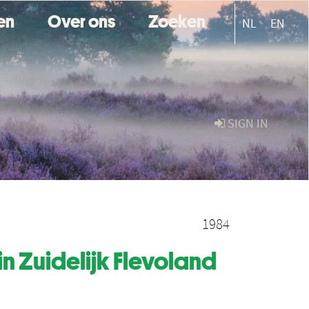
ten
Over ons
Zoeken
NL
EN
SIGN IN
1984
n Zuidelijk Flevoland