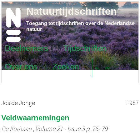
Natuurtijdschriften
Toegang tot tijdschriften over de Nederlandse
natuur
Deelnemers
Tijdschriften
Over ons
Zoeken
NL
EN
Jos de Jonge
1987
Veldwaarnemingen
De Korhaan
, Volume 21 - Issue 3 p. 76- 79