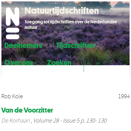
Natuurtijdschriften
Toegang tot tijdschriften over de Nederlandse
natuur
Deelnemers
Tijdschriften
Over ons
Zoeken
NL
EN
Rob Kole
1994
Van de Voorzitter
De Korhaan
, Volume 28 - Issue 5 p. 130- 130