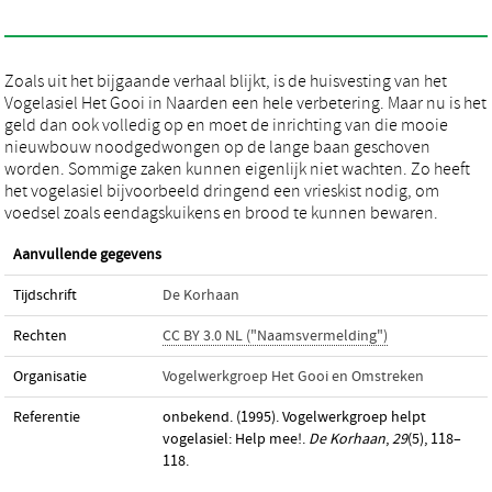
Zoals uit het bijgaande verhaal blijkt, is de huisvesting van het
Vogelasiel Het Gooi in Naarden een hele verbetering. Maar nu is het
geld dan ook volledig op en moet de inrichting van die mooie
nieuwbouw noodgedwongen op de lange baan geschoven
worden. Sommige zaken kunnen eigenlijk niet wachten. Zo heeft
het vogelasiel bijvoorbeeld dringend een vrieskist nodig, om
voedsel zoals eendagskuikens en brood te kunnen bewaren.
Aanvullende gegevens
Tijdschrift
De Korhaan
Rechten
CC BY 3.0 NL ("Naamsvermelding")
Organisatie
Vogelwerkgroep Het Gooi en Omstreken
Referentie
onbekend. (1995). Vogelwerkgroep helpt
vogelasiel: Help mee!.
De Korhaan
,
29
(5), 118–
118.