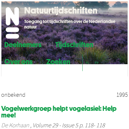
Natuurtijdschriften
Toegang tot tijdschriften over de Nederlandse
natuur
Deelnemers
Tijdschriften
Over ons
Zoeken
NL
EN
onbekend
1995
Vogelwerkgroep helpt vogelasiel: Help
mee!
De Korhaan
, Volume 29 - Issue 5 p. 118- 118