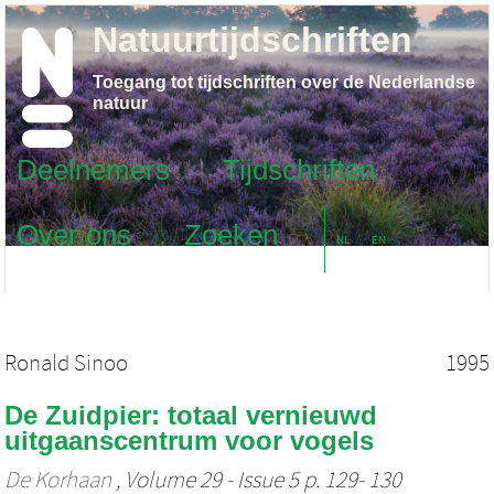
Natuurtijdschriften
Toegang tot tijdschriften over de Nederlandse
natuur
Deelnemers
Tijdschriften
Over ons
Zoeken
NL
EN
Ronald Sinoo
1995
De Zuidpier: totaal vernieuwd
uitgaanscentrum voor vogels
De Korhaan
, Volume 29 - Issue 5 p. 129- 130