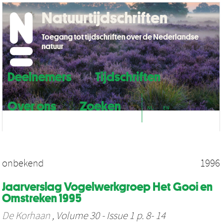
Natuurtijdschriften
Toegang tot tijdschriften over de Nederlandse
natuur
Deelnemers
Tijdschriften
Over ons
Zoeken
NL
EN
onbekend
1996
Jaarverslag Vogelwerkgroep Het Gooi en
Omstreken 1995
De Korhaan
, Volume 30 - Issue 1 p. 8- 14