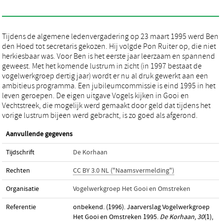
Tijdens de algemene ledenvergadering op 23 maart 1995 werd Ben
den Hoed tot secretaris gekozen. Hij volgde Pon Ruiter op, die niet
herkiesbaar was. Voor Ben is het eerste jaar leerzaam en spannend
geweest. Met het komende lustrum in zicht (in 1997 bestaat de
vogelwerkgroep dertig jaar) wordt er nu al druk gewerkt aan een
ambitieus programma. Een jubileumcommissie is eind 1995 in het
leven geroepen. De eigen uitgave Vogels kijken in Gooi en
Vechtstreek, die mogelijk werd gemaakt door geld dat tijdens het
vorige lustrum bijeen werd gebracht, is zo goed als afgerond.
Aanvullende gegevens
Tijdschrift
De Korhaan
Rechten
CC BY 3.0 NL ("Naamsvermelding")
Organisatie
Vogelwerkgroep Het Gooi en Omstreken
Referentie
onbekend. (1996). Jaarverslag Vogelwerkgroep
Het Gooi en Omstreken 1995.
De Korhaan
,
30
(1),