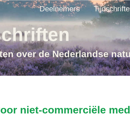
Deelnemers
Tijdschrift
chriften
ften over de Nederlandse nat
voor niet-commerciële me