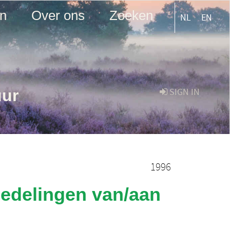
en
Over ons
Zoeken
NL
EN
uur
SIGN IN
1996
dedelingen van/aan