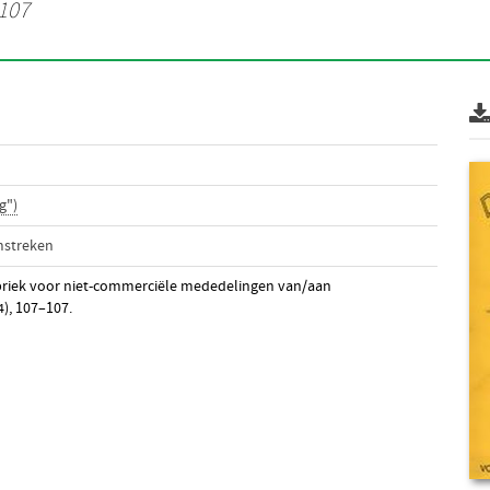
 107
g")
mstreken
ubriek voor niet-commerciële mededelingen van/aan
4), 107–107.