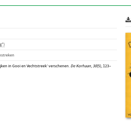
g")
mstreken
ijken in Gooi en Vechtstreek’ verschenen.
De Korhaan
,
30
(5), 123–