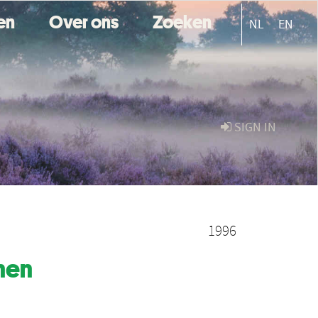
ten
Over ons
Zoeken
NL
EN
SIGN IN
1996
nen