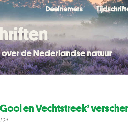
Deelnemers
Tijdschrif
hriften
en over de Nederlandse natuur
n Gooi en Vechtstreek’ versche
 124