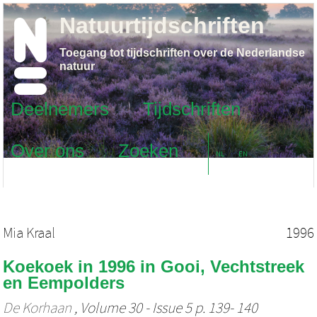
Natuurtijdschriften
Toegang tot tijdschriften over de Nederlandse
natuur
Deelnemers
Tijdschriften
Over ons
Zoeken
NL
EN
Mia Kraal
1996
Koekoek in 1996 in Gooi, Vechtstreek
en Eempolders
De Korhaan
, Volume 30 - Issue 5 p. 139- 140