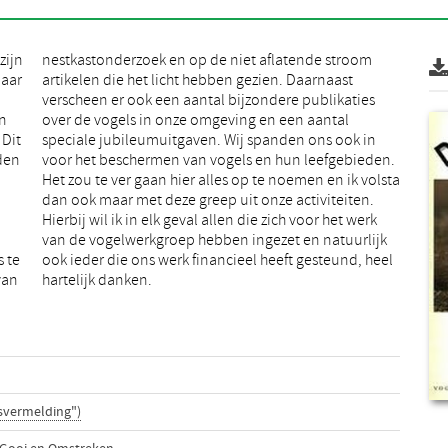
zijn
room
jaar
ast
in
l
 Dit
 in
eden
en.
s te
heel
van
hartelijk danken.
svermelding")