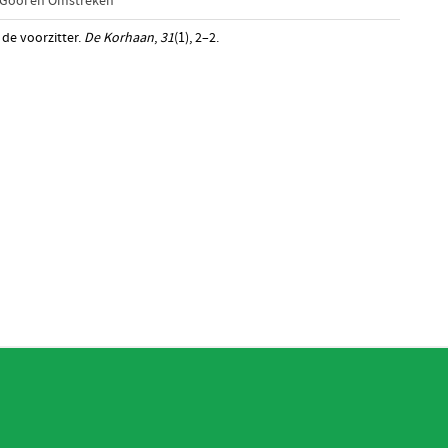
 Gooi en Omstreken
 de voorzitter.
De Korhaan
,
31
(1), 2–2.