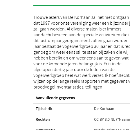
Trouwe lezers van De Korhaan zal het niet ontgaan 
nestkastonderzoek en op de niet aflatende st
dat 1997 voor onze vereniging weer een bijzonder 
artikelen die het licht hebben gezien. Daarna
zal gaan worden. Al diverse malen is er immers
verscheen er ook een aantal bijzondere publikaties
aandacht besteed aan de speciale activiteiten die 
over de vogels in onze omgeving en een aanta
dit lustrumjaar georganiseerd zullen gaan worden.
speciale jubileumuitgaven. Wij spanden ons ook
jaar bestaat de vogelwerkgroep 30 jaar en dat is r
voor het beschermen van vogels en hun leefgebied
genoeg om weer eens stil te staan bij zaken die wij
Het zou te ver gaan hier alles op te noemen en ik volsta
hebben bereikt en om weer eens aan te geven wat
dan ook maar met deze greep uit onze activiteiten.
voor de komende jaren belangrijk is. Er is in de
Hierbij wil ik in elk geval allen die zich voor het werk
afgelopen dertig jaar door de leden van de
van de vogelwerkgroep hebben ingezet en natuurlijk
vogelwerkgroep heel wat werk verzet. Ik hoef slecht
ook ieder die ons werk financieel heeft gesteund, 
wijzen op de lange reeks rapporten met gegevens 
broedvogelinventarisaties, tellingen,
Aanvullende gegevens
Tijdschrift
De Korhaan
Rechten
CC BY 3.0 NL ("Naam