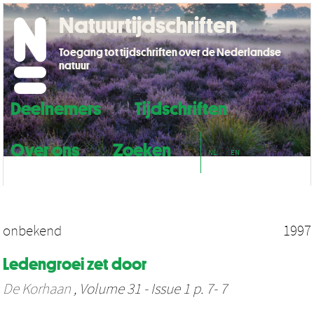
Natuurtijdschriften
Toegang tot tijdschriften over de Nederlandse
natuur
Deelnemers
Tijdschriften
Over ons
Zoeken
NL
EN
onbekend
1997
Ledengroei zet door
De Korhaan
, Volume 31 - Issue 1 p. 7- 7