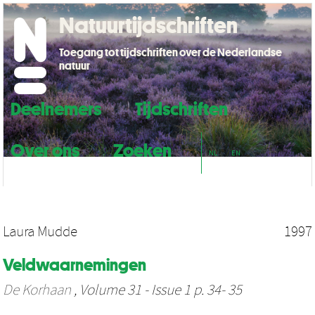
Natuurtijdschriften
Toegang tot tijdschriften over de Nederlandse
natuur
Deelnemers
Tijdschriften
Over ons
Zoeken
NL
EN
Laura Mudde
1997
Veldwaarnemingen
De Korhaan
, Volume 31 - Issue 1 p. 34- 35