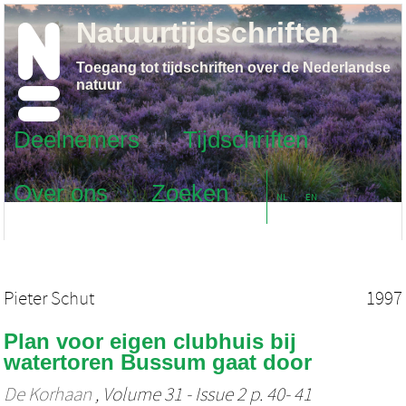
Natuurtijdschriften
Toegang tot tijdschriften over de Nederlandse
natuur
Deelnemers
Tijdschriften
Over ons
Zoeken
NL
EN
Pieter Schut
1997
Plan voor eigen clubhuis bij
watertoren Bussum gaat door
De Korhaan
, Volume 31 - Issue 2 p. 40- 41