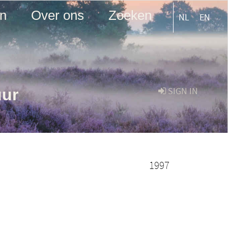
en
Over ons
Zoeken
NL
EN
uur
SIGN IN
1997