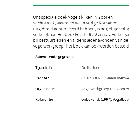
Ons speciale boek Vogels kijken in Gooi en
door f 25,50 (dit is inclusief de verzendkosten) over te
Vechtstreek, waarover we in vorige Korhanen
maken naar postgiro 2529179 ten name van de
uitgebreid gepubliceerd hebben, is nog altijd volo
penninmeester van de Vogelwerkgroep Het Gooi e
verkrijgbaar. Het boek kost f. 19,50 en is te verkrijge
Omstreken te Weesp, onder vermelding van “Vogel
bij bestuursleden en tijdens ledenavonden van de
vogelwerkgroep. Het boek kan ook worden besteld
Aanvullende gegevens
Tijdschrift
De Korhaan
Rechten
CC BY 3.0 NL ("Naamsverme
Organisatie
Vogelwerkgroep Het Gooi 
Referentie
onbekend. (1997). Vogelboek