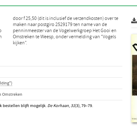
p
n
n
s
kijken”.
lding")
en Omstreken
 bestellen blijft mogelijk.
De Korhaan
,
31
(3), 79–79.