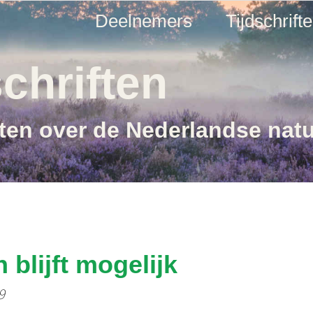
Deelnemers
Tijdschrift
chriften
ften over de Nederlandse nat
 blijft mogelijk
9