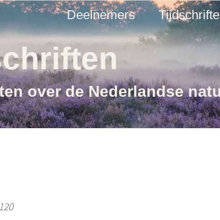
Deelnemers
Tijdschrift
chriften
ften over de Nederlandse nat
 120