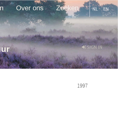
en
Over ons
Zoeken
NL
EN
uur
SIGN IN
1997