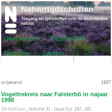
Natuurtijdschriften
Toegang tot tijdschriften over de Nederlandse
natuur
Deelnemers
Tijdschriften
Over ons
Zoeken
NL
EN
onbekend
1997
Vogeltrekreis naar Falsterbö in najaar
1998
De Korhaan
, Volume 31 - Issue 5 p. 181- 181