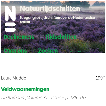
Natuurtijdschriften
Toegang tot tijdschriften over de Nederlandse
natuur
Deelnemers
Tijdschriften
Over ons
Zoeken
NL
EN
Laura Mudde
1997
Veldwaarnemingen
De Korhaan
, Volume 31 - Issue 5 p. 186- 187