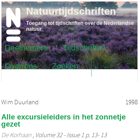
Natuurtijdschriften
Toegang tot tijdschriften over de Nederlandse
natuur
Deelnemers
Tijdschriften
Over ons
Zoeken
NL
EN
Wim Duurland
1998
Alle excursieleiders in het zonnetje
gezet
De Korhaan
, Volume 32 - Issue 1 p. 13- 13