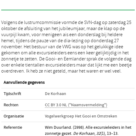
Volgens de lustrumcommissie vormde de SVN-dag op zaterdag 25
oktober de afsluiting van het jubileumjaar, maar de klap op de
vuurpijl kwam, voor menigeen ais een donderslag bij heldere
hemel, tijdens de pauze van de dia-lezing op donderdag 27
november. Het bestuur van de VWG was op het gelukkige idee
gekomen om alle excursieleiders eens een keer gelijktijdig in het
zonnetje te zetten. De Gooi- en Eemlander sprak de volgende dag
over enkele tientallen excursieleiders maar dat lijkt me een beetje
overdreven. Ik heb ze niet geteld, maar het waren er wel veel.
Aanvullende gegevens
Tijdschrift
De Korhaan
Rechten
CC BY 3.0 NL ("Naamsvermelding")
Organisatie
Vogelwerkgroep Het Gooi en Omstreken
Referentie
Wim Duurland. (1998). Alle excursieleiders in het
zonnetje gezet.
De Korhaan
,
32
(1), 13–13.