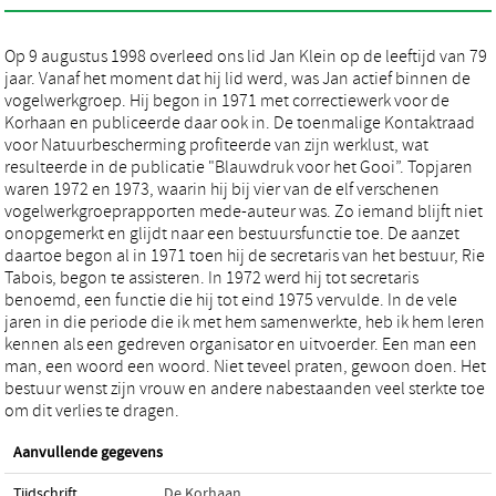
Op 9 augustus 1998 overleed ons lid Jan Klein op de leeftijd van 79
jaar. Vanaf het moment dat hij lid werd, was Jan actief binnen de
vogelwerkgroep. Hij begon in 1971 met correctiewerk voor de
Korhaan en publiceerde daar ook in. De toenmalige Kontaktraad
voor Natuurbescherming profiteerde van zijn werklust, wat
resulteerde in de publicatie "Blauwdruk voor het Gooi”. Topjaren
waren 1972 en 1973, waarin hij bij vier van de elf verschenen
vogelwerkgroeprapporten mede-auteur was. Zo iemand blijft niet
onopgemerkt en glijdt naar een bestuursfunctie toe. De aanzet
daartoe begon al in 1971 toen hij de secretaris van het bestuur, Rie
Tabois, begon te assisteren. In 1972 werd hij tot secretaris
benoemd, een functie die hij tot eind 1975 vervulde. In de vele
jaren in die periode die ik met hem samenwerkte, heb ik hem leren
kennen als een gedreven organisator en uitvoerder. Een man een
man, een woord een woord. Niet teveel praten, gewoon doen. Het
bestuur wenst zijn vrouw en andere nabestaanden veel sterkte toe
om dit verlies te dragen.
Aanvullende gegevens
Tijdschrift
De Korhaan