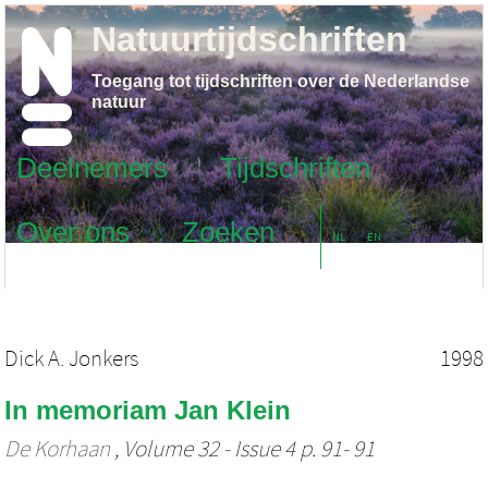
Natuurtijdschriften
Toegang tot tijdschriften over de Nederlandse
natuur
Deelnemers
Tijdschriften
Over ons
Zoeken
NL
EN
Dick A. Jonkers
1998
In memoriam Jan Klein
De Korhaan
, Volume 32 - Issue 4 p. 91- 91