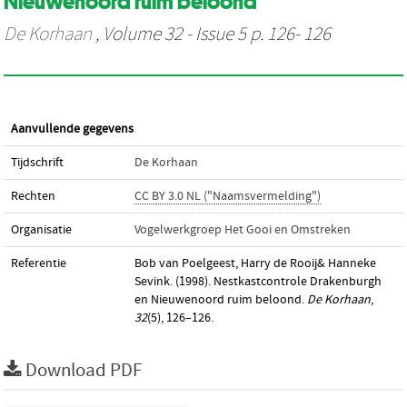
Nieuwenoord ruim beloond
De Korhaan
, Volume 32 - Issue 5 p. 126- 126
Aanvullende gegevens
Tijdschrift
De Korhaan
Rechten
CC BY 3.0 NL ("Naamsvermelding")
Organisatie
Vogelwerkgroep Het Gooi en Omstreken
Referentie
Bob van Poelgeest, Harry de Rooij& Hanneke
Sevink. (1998). Nestkastcontrole Drakenburgh
en Nieuwenoord ruim beloond.
De Korhaan
,
32
(5), 126–126.
Download PDF