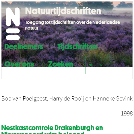
Natuurtijdschriften
Toegang tot tijdschriften over de Nederlandse
natuur
Deelnemers
Tijdschriften
Over ons
Zoeken
NL
EN
Bob van Poelgeest
,
Harry de Rooij
en
Hanneke Sevink
1998
Nestkastcontrole Drakenburgh en