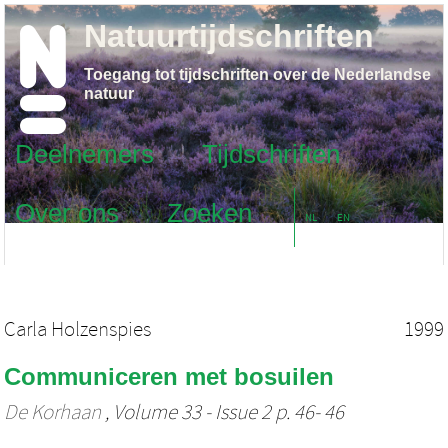
Natuurtijdschriften
Toegang tot tijdschriften over de Nederlandse
natuur
Deelnemers
Tijdschriften
Over ons
Zoeken
NL
EN
Carla Holzenspies
1999
Communiceren met bosuilen
De Korhaan
, Volume 33 - Issue 2 p. 46- 46