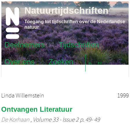
Natuurtijdschriften
Toegang tot tijdschriften over de Nederlandse
natuur
Deelnemers
Tijdschriften
Over ons
Zoeken
NL
EN
Linda Willemstein
1999
Ontvangen Literatuur
De Korhaan
, Volume 33 - Issue 2 p. 49- 49