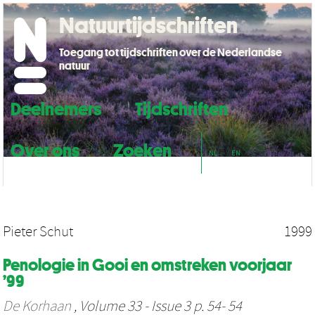
Natuurtijdschriften
Toegang tot tijdschriften over de Nederlandse
natuur
Deelnemers
Tijdschriften
Over ons
Zoeken
NL
EN
Pieter Schut
1999
Penologie in Gooi en omstreken voorjaar
’99
De Korhaan
, Volume 33 - Issue 3 p. 54- 54