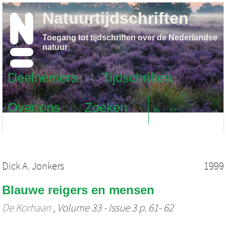
Natuurtijdschriften
Toegang tot tijdschriften over de Nederlandse
natuur
Deelnemers
Tijdschriften
Over ons
Zoeken
NL
EN
Dick A. Jonkers
1999
Blauwe reigers en mensen
De Korhaan
, Volume 33 - Issue 3 p. 61- 62